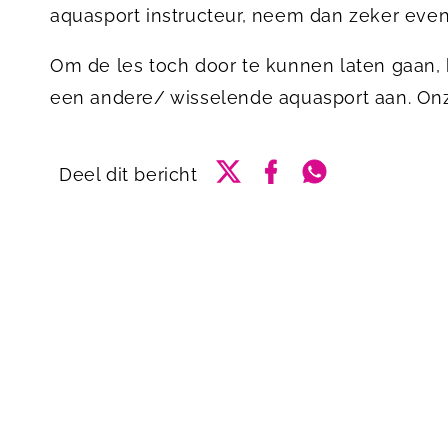
aquasport instructeur, neem dan zeker eve
Om de les toch door te kunnen laten gaan,
een andere/ wisselende aquasport aan. On
Delen via Twitter
Delen via Facebook
Delen via What
Deel dit bericht