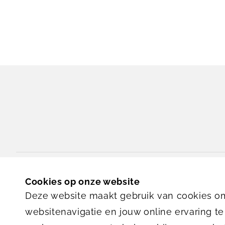
De Stok 1
Cookies op onze website
4703 SZ
Roosendaal
Deze website maakt gebruik van cookies om
websitenavigatie en jouw online ervaring te