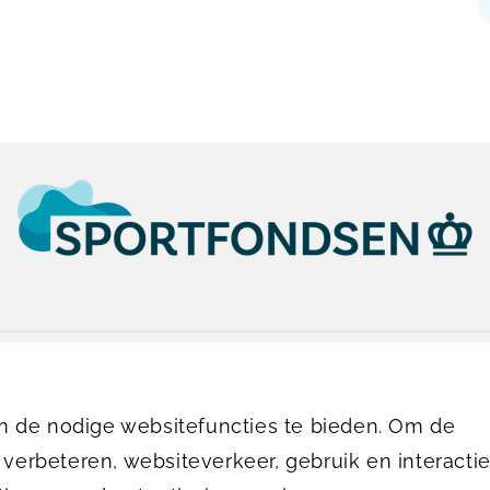
0165 585 959
info.destok@sportfondsen.nl
 de nodige websitefuncties te bieden. Om de
 verbeteren, websiteverkeer, gebruik en interactie
© Koninklijke Sportfondsen 2026