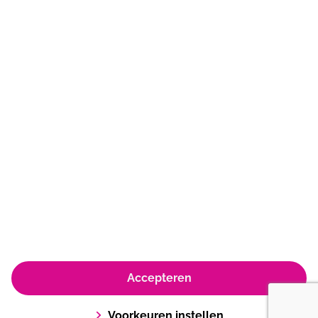
Wanneer je langere tijd afwezig bent door
ziekte of een blessure adviseren wij tijdig
telefonisch contact op te nemen met onze
receptie via
0165-585959
De Stok 1
4703 SZ
Roosendaal
0165 585 959
info.destok@sportfondsen.nl
© Koninklijke Sportfondsen 2026
Accepteren
Huisregels & Algemene voorwaarden
Privacyverklaring & policy
Cookie policy
Voorkeuren instellen