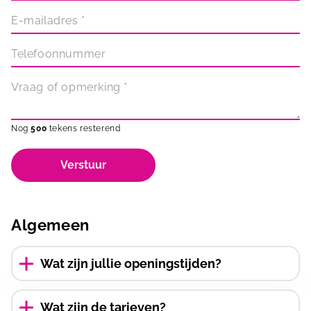
E-mailadres
*
Telefoonnummer
Vraag of opmerking
*
Nog
500
tekens resterend
Verstuur
Algemeen
Wat zijn jullie openingstijden?
Klik hier
voor een overzicht van de reguliere
openingstijden.
Wat zijn de tarieven?