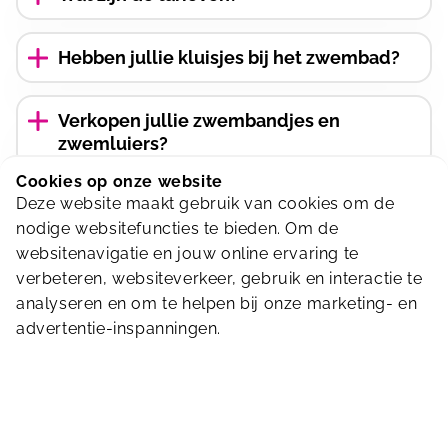
klik hier
voor een overzicht van onze
tarieven.
Hebben jullie kluisjes bij het zwembad?
Ja, er zijn grote kluisjes aanwezig in onze
garderobe. Je kunt gebruik maken van de
Verkopen jullie zwembandjes en
zwemluiers?
kluisjes met een €1,00 munt. Na afloop
ontvang je de €1,00 munt weer terug.
Ja, aan de kassa is het mogelijk om
Cookies op onze website
Deze website maakt gebruik van cookies om de
zwembandjes en zwemluiers aan te schaffen.
Kan ik bij jullie parkeren?
nodige websitefuncties te bieden. Om de
Kinderen zonder zwemdiploma mogen alleen
Ja, je kunt bij ons gratis parkeren.
websitenavigatie en jouw online ervaring te
onder begeleiding van een volwassene (18
Ik ben iets verloren, bewaren jullie
verbeteren, websiteverkeer, gebruik en interactie te
jaar of ouder) zwemmen.
gevonden voorwerpen?
analyseren en om te helpen bij onze marketing- en
advertentie-inspanningen.
Ja, gevonden voorwerpen worden maximaal
twee weken bewaard bij de receptie. Om
Zwemles
contact op te nemen met de receptie
klik je
hier
Op welk moment en vanaf welke leeftijd