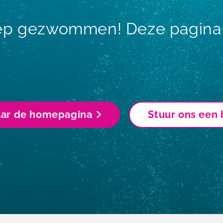
iep gezwommen! Deze pagina i
aar de homepagina
Stuur ons een 