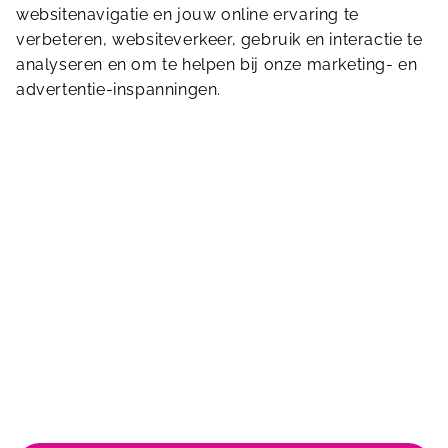
websitenavigatie en jouw online ervaring te
verbeteren, websiteverkeer, gebruik en interactie te
Stuur ons een bericht
analyseren en om te helpen bij onze marketing- en
advertentie-inspanningen.
De Stok 1
4703 SZ
Roosendaal
0165 585 959
info.destok@sportfondsen.nl