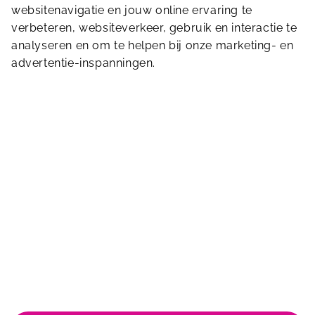
websitenavigatie en jouw online ervaring te
verbeteren, websiteverkeer, gebruik en interactie te
Stuur ons een bericht
analyseren en om te helpen bij onze marketing- en
advertentie-inspanningen.
De Stok 1
4703 SZ
Roosendaal
0165 585 959
info.destok@sportfondsen.nl